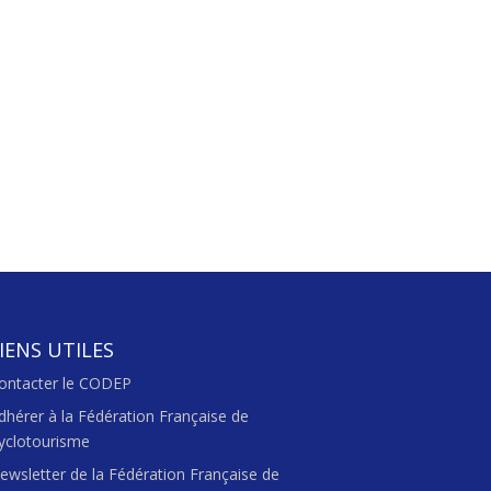
IENS UTILES
ontacter le CODEP
dhérer à la Fédération Française de
yclotourisme
ewsletter de la Fédération Française de