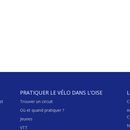
PRATIQUER LE VÉLO DANS L’OISE
L
st
Trouver un circuit
C
Où et quand pratiquer ?
A
C
Jeunes
N
VTT