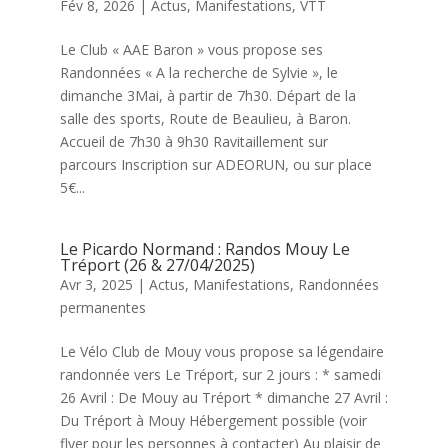
Fév 8, 2026
|
Actus
,
Manifestations
,
VTT
Le Club « AAE Baron » vous propose ses
Randonnées « A la recherche de Sylvie », le
dimanche 3Mai, à partir de 7h30. Départ de la
salle des sports, Route de Beaulieu, à Baron.
Accueil de 7h30 à 9h30 Ravitaillement sur
parcours Inscription sur ADEORUN, ou sur place
5€...
Le Picardo Normand : Randos Mouy Le
Tréport (26 & 27/04/2025)
Avr 3, 2025
|
Actus
,
Manifestations
,
Randonnées
permanentes
Le Vélo Club de Mouy vous propose sa légendaire
randonnée vers Le Tréport, sur 2 jours : * samedi
26 Avril : De Mouy au Tréport * dimanche 27 Avril :
Du Tréport à Mouy Hébergement possible (voir
flyer pour les personnes à contacter) Au plaisir de