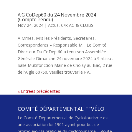
A.G CoDep60 du 24 Novembre 2024
(Compte-rendu)
Nov 24, 2024
|
Actus
,
C/R AG & CLUBS
A Mmes, Mrs les Présidents, Secrétaires,
Correspondants – Responsable M.I. Le Comité
Directeur Du CoDep 60 a tenu son Assemblée
Générale Dimanche 24 novembre 2024 à 9 hLieu :
Salle Multifonction Mairie de Choisy au Bac, 2 rue
de l’Aigle 60750. Veuillez trouver le PV...
« Entrées précédentes
COMITÉ DÉPARTEMENTAL FFVÉLO
Le Comité Départemental de Cyclotourisme est
une association loi 1901 ayant pour but de
promouvoir la pratique du Cyclotourisme – Route