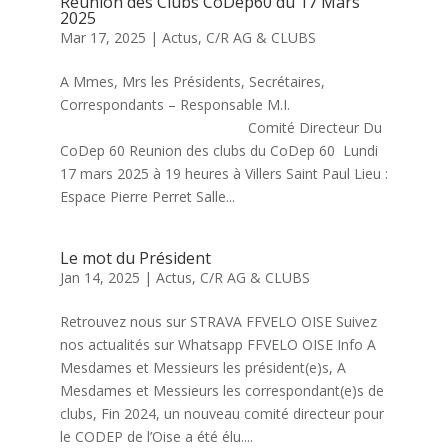
Réunion des Clubs CoDep60 du 17 Mars
2025
Mar 17, 2025
|
Actus
,
C/R AG & CLUBS
A Mmes, Mrs les Présidents, Secrétaires,
Correspondants – Responsable M.I.
Comité Directeur Du
CoDep 60 Reunion des clubs du CoDep 60 Lundi
17 mars 2025 à 19 heures à Villers Saint Paul Lieu :
Espace Pierre Perret Salle...
Le mot du Président
Jan 14, 2025
|
Actus
,
C/R AG & CLUBS
Retrouvez nous sur STRAVA FFVELO OISE Suivez
nos actualités sur Whatsapp FFVELO OISE Info A
Mesdames et Messieurs les président(e)s, A
Mesdames et Messieurs les correspondant(e)s de
clubs, Fin 2024, un nouveau comité directeur pour
le CODEP de l’Oise a été élu....