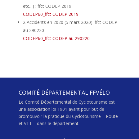
etc…) : ffct CODEP 2019
CODEP60_ffct CODEP 2019
2 Accidents en 2020 (5 mars 2020) :ffct CODEP
au 290220
CODEP60_ffct CODEP au 290220
COMITÉ DÉPARTEMENTAL FFVÉLO
Le Comité Départemental de Cyclotourisme est
une association loi 1901 ayant pour but de
promouvoir la pratique du Cyclotourisme – Route
et VTT – dans le département.